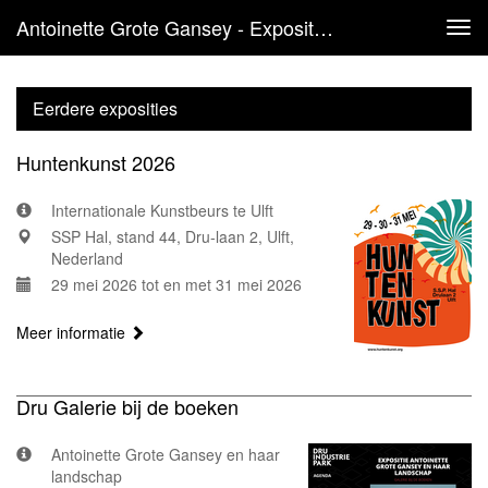
Antoinette Grote Gansey - Exposities
Tog
navi
Eerdere exposities
Huntenkunst 2026
Internationale Kunstbeurs te Ulft
SSP Hal, stand 44, Dru-laan 2, Ulft,
Nederland
29 mei 2026 tot en met 31 mei 2026
Meer informatie
Dru Galerie bij de boeken
Antoinette Grote Gansey en haar
landschap